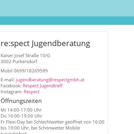
re:spect Jugendberatung
Kaiser Josef Straße 10/G
3002 Purkersdorf
Mobil 0699/18269599
E-mail:
jugendberatung@respectgmbh.at
Facebook:
Respect Jugendtreff
Instagram:
Respect
liche zwischen 14 und 25. Wir unterstützen euch auch
Sportturnier, Party, Filmabend oder Konzert.
Öffnungszeiten
Mi 14:00-17:00 Uhr
Do 16:00-19:00 Uhr
Fr Flexi-Day bei Schlechtwetter geöffnet von 16:00
bis 19:00 Uhr, bei Schönwetter Mobile
Jugendarbeit.